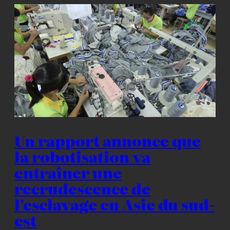
Un rapport annonce que
la robotisation va
entraîner une
recrudescence de
l’esclavage en Asie du sud-
est