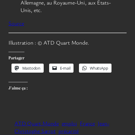
Allemagne, au Royaume-Uni, aux États-
Unis, etc.
Source
Illustration : © ATD Quart Monde.
Partager
Mastodon
E-mail
WhatsApp
J’aime ça :
ATD Quart Monde
emploi
France
Jean-
Christophe Sarrot
précarité