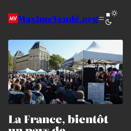
Aller
au
MaximeVendé.org
contenu
La France, bientôt
un pays de