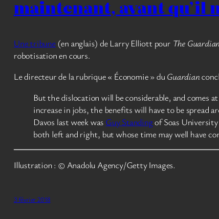
maintenant, avant qu’il n
Une tribune
(en anglais) de Larry Elliott pour
The Guardia
robotisation en cours.
Le directeur de la rubrique « Économie » du
Guardian
concl
But the dislocation will be considerable, and comes at 
increase in jobs, the benefits will have to be sprea
Davos last week was
Guy Standing
of Soas University
both left and right, but whose time may well have co
Illustration : © Anadolu Agency/Getty Images.
3 février 2018