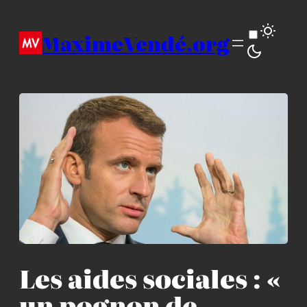
Aller
au
MaximeVendé.org
contenu
Les aides sociales : «
un pognon de