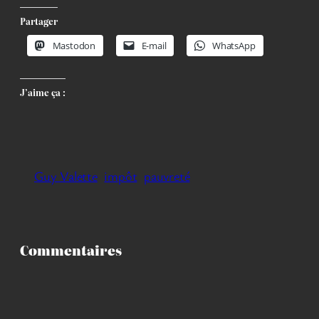
Partager
Mastodon
E-mail
WhatsApp
J’aime ça :
Guy Valette
impôt
pauvreté
Commentaires