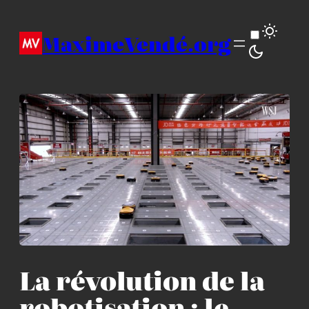
Aller
au
MaximeVendé.org
contenu
La révolution de la
robotisation : le