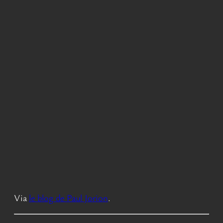
Via
le blog de Paul Jorion
.