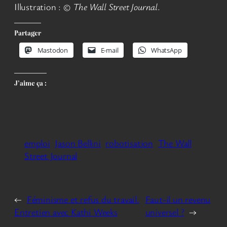
Illustration : ©
The Wall Street Journal
.
Partager
Mastodon
E-mail
WhatsApp
J’aime ça :
emploi
Jason Bellini
robotisation
The Wall
Street Journal
←
Féminisme et refus du travail.
Faut-il un revenu
Entretien avec Kathi Weeks
universel ?
→