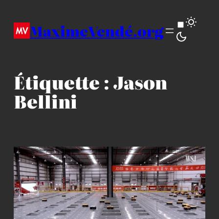
Aller
au
MaximeVendé.org
contenu
Étiquette :
Jason
Bellini