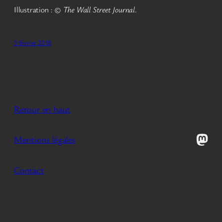
Illustration : ©
The Wall Street Journal
.
5 février 2018
Retour en haut
Mast
Mentions légales
Contact