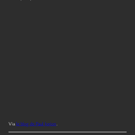
Via
le blog de Paul Jorion
.