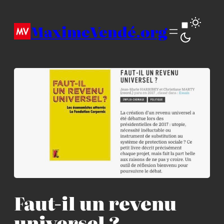
Aller
au
MaximeVendé.org
contenu
Faut-il un revenu
universel ?