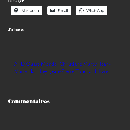
Partager
Mastodon
E-mail
WhatsApp
J’aime ça :
ATD Quart Monde
Christiane Marty
Jean-
Marie Harribey
Jean-Pierre Touchard
livre
Commentaires