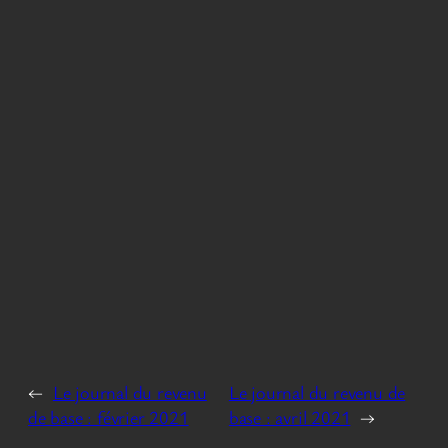
←
Le journal du revenu
Le journal du revenu de
de base : février 2021
base : avril 2021
→