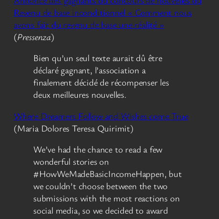
Revenu de base inconditionnel « Comment nous
avons fait du revenu de base une réalité »
(
Pressenza
)
Bien qu’un seul texte aurait dû être
déclaré gagnant, l’association a
finalement décidé de récompenser les
deux meilleures nouvelles.
Where Dreamers Follow and Wishes come True
(Maria Dolores Teresa Quirimit)
We’ve had the chance to read a few
wonderful stories on
#HowWeMadeBasicIncomeHappen, but
we couldn’t choose between the two
submissions with the most reactions on
social media, so we decided to award