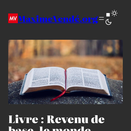
Aller
au
MaximeVendé.org
contenu
Livre : Revenu de
base, le monde