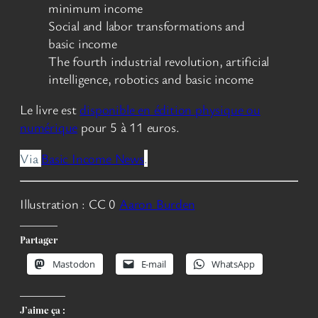
minimum income
Social and labor transformations and
basic income
The fourth industrial revolution, artificial
intelligence, robotics and basic income
Le livre est
disponible en édition physique ou
numérique
pour 5 à 11 euros.
Via
Basic Income News
.
Illustration : CC 0
Aaron Burden
Partager
Mastodon
E-mail
WhatsApp
J’aime ça :