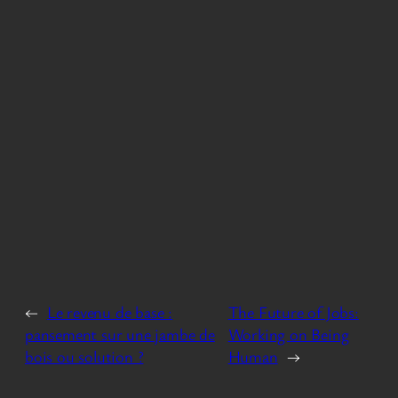
←
Le revenu de base :
The Future of Jobs:
pansement sur une jambe de
Working on Being
bois ou solution ?
Human
→