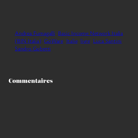
Andrea Fumagalli
Basic Income Network Italia
(BIN Italia)
GoWare
Italie
livre
Luca Santini
Sandro Gobetti
Commentaires