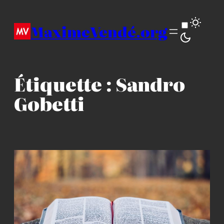
Aller
au
MaximeVendé.org
contenu
Étiquette :
Sandro
Gobetti