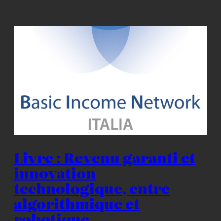
Livre : Revenu garanti et
innovation
technologique, entre
algorithmique et
robotique