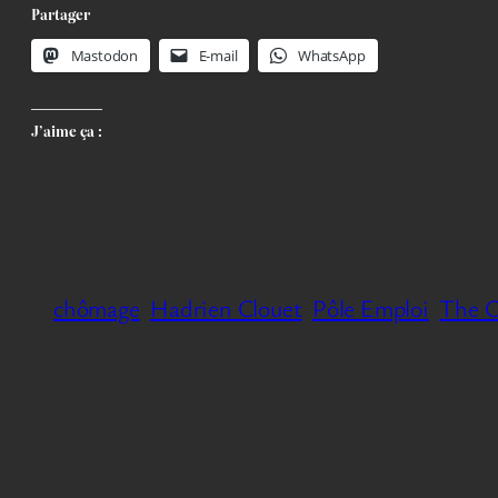
Partager
Mastodon
E-mail
WhatsApp
J’aime ça :
chômage
Hadrien Clouet
Pôle Emploi
The C