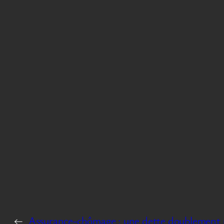
←
Assurance-chômage : une dette doublement p