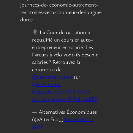
journees-de-leconomie-autrement-
territoires-zero-chomeur-de-longue-
duree
La Cour de cassation a
requalifié un coursier auto-
entrepreneur en salarié. Les
livreurs à vélo vont-ils devenir
salariés ? Retrouvez la
chronique de
@SandrineFoulon
sur
@franceinter
https://t.co/7LH18FOr0d
pic.twitter.com/8r9eHzw6E8
— Alternatives Économiques
(@AlterEco_)
December 4,
2018