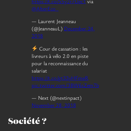
https://t.co/55y2r7Uec1
via
@AlterEco_
— Laurent Jeanneau
(@JeanneauL)
December 24,
2018
Cour de cassation : les
livreurs à vélo 2.0 en piste
pour la reconnaissance du
salariat
https://t.co/gt33yHFmeR
pic.twitter.com/3BW6sZem7b
— Next (@nextinpact)
November 28, 2018
Société ?