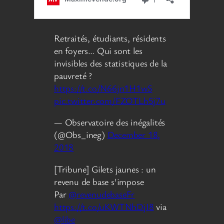
Retraités, étudiants, résidents
en foyers… Qui sont les
invisibles des statistiques de la
pauvreté ?
https://t.co/N66jn1H1wS
pic.twitter.com/FZOTLh5j7u
— Observatoire des inégalités
(@Obs_ineg)
December 18,
2018
[Tribune] Gilets jaunes : un
revenu de base s'impose
Par
@revenudebaseFr
https://t.co/uKWTNhDjI8
via
@libe