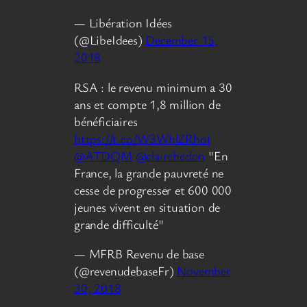
— Libération Idées
(@LibeIdees)
December 15,
2018
RSA : le revenu minimum a 30
ans et compte 1,8 million de
bénéficiaires
https://t.co/W3WhlZRhoi
@ATDQM
@clairehedon
"En
France, la grande pauvreté ne
cesse de progresser et 600 000
jeunes vivent en situation de
grande difficulté"
— MFRB Revenu de base
(@revenudebaseFr)
November
30, 2018