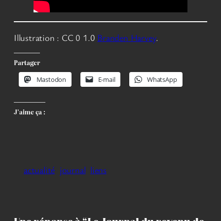
Illustration : CC 0 1.0
Branden Harvey
.
Partager
Mastodon
E-mail
WhatsApp
J’aime ça :
actualité
journal
liens