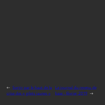
←
Sortir par le haut de la
Le journal du revenu de
crise des « gilets jaunes »
base : février 2019
→