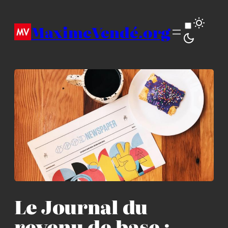
Aller
au
MaximeVendé.org
contenu
Le Journal du
revenu de base :