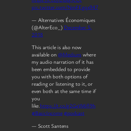
pic.twitter.com/NmFEgqx947
— Alternatives Économiques
(@AlterEco_)
December 5,
2018
This article is also now
available on
@Medium
where
my audio narration of it has
been embedded to provide
you with both options of
reading or listening to it, or
even both at the same time if
you
like.
https://t.co/g2GeW6fI9h
#BasicIncome
#podcast
— Scott Santens