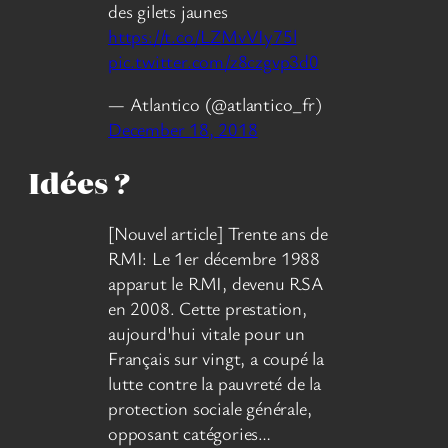
des gilets jaunes
https://t.co/LZMvVIy75l
pic.twitter.com/z8czgvp3d0
— Atlantico (@atlantico_fr)
December 18, 2018
Idées ?
[Nouvel article] Trente ans de
RMI: Le 1er décembre 1988
apparut le RMI, devenu RSA
en 2008. Cette prestation,
aujourd'hui vitale pour un
Français sur vingt, a coupé la
lutte contre la pauvreté de la
protection sociale générale,
opposant catégories…