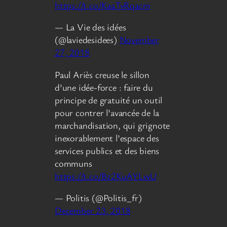
https://t.co/KaaTvRqacm
— La Vie des idées
(@laviedesidees)
November
27, 2018
Paul Ariès creuse le sillon
d’une idée-force : faire du
principe de gratuité un outil
pour contrer l’avancée de la
marchandisation, qui grignote
inexorablement l’espace des
services publics et des biens
communs
https://t.co/Bz2KuAYLwU
— Politis (@Politis_fr)
December 23, 2018