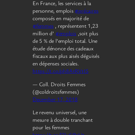
En France, les services à la
personne, emplois
#précaires
composés en majorité de
#femmes
, représentent 1,23
million d’
#emplois
,soit plus
de 5 % de l’emploi total. Une
étude dénonce des cadeaux
fiscaux aux plus aisés déguisés
en dépenses sociales.
https://t.co/ph8AtRVtIS
— Coll. Droits Femmes
(@coldroitsfemmes)
December 17, 2018
Le revenu universel, une
mesure à double tranchant
pour les femmes
https://t.co/l2lu6j9cUt