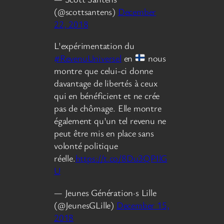
(@scottsantens)
December
22, 2018
L'expérimentation du
#RevenuUniversel
en
nous
montre que celui-ci donne
davantage de libertés à ceux
qui en bénéficient et ne crée
pas de chômage. Elle montre
également qu'un tel revenu ne
peut être mis en place sans
volonté politique
réelle.
https://t.co/8Du3QPIlG
U
— Jeunes Génération·s Lille
(@JeunesGLille)
December 15,
2018