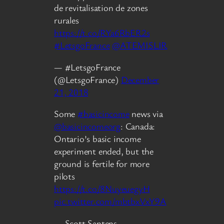
de revitalisation de zones
rurales
https://t.co/RYa6RbER2s
#LetsgoFrance
@ATEMISLIR
— #LetsgoFrance
(@LetsgoFrance)
December
21, 2018
Some
#basicincome
news via
@basicincomeorg
: Canada:
Ontario’s basic income
experiment ended, but the
ground is fertile for more
pilots
https://t.co/8NuyeuegyH
pic.twitter.com/mbtbxVxY9A
— Scott Santens