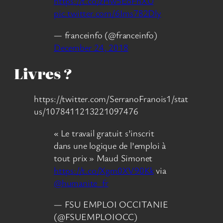
https://t.co/zHw5EoFnXU
pic.twitter.com/6Ims782Dly
— franceinfo (@franceinfo)
December 24, 2018
Livres ?
https://twitter.com/SerranoFranois1/stat
us/1078411213221097476
« Le travail gratuit s’inscrit
dans une logique de l’emploi à
tout prix » Maud Simonet
https://t.co/Xgm0XV90Kk
via
@humanite_fr
— FSU EMPLOI OCCITANIE
(@FSUEMPLOIOCC)