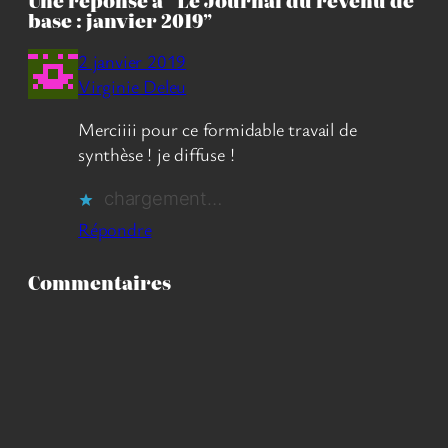
Une réponse à “Le Journal du revenu de
base : janvier 2019”
2 janvier 2019
Virginie Deleu
Merciiii pour ce formidable travail de
synthèse ! je diffuse !
chargement…
Répondre
Commentaires