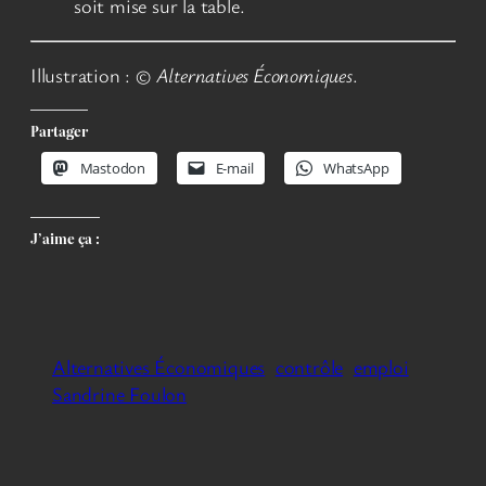
soit mise sur la table.
Illustration : ©
Alternatives Économiques
.
Partager
Mastodon
E-mail
WhatsApp
J’aime ça :
Alternatives Économiques
contrôle
emploi
Sandrine Foulon