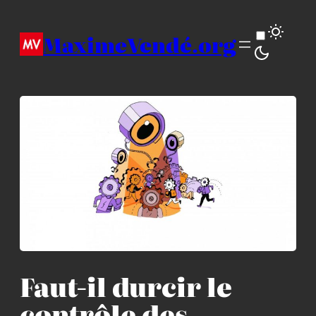
Aller
au
MaximeVendé.org
contenu
Faut-il durcir le
contrôle des