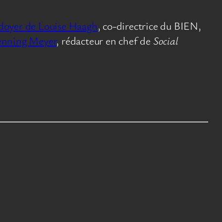
idoyer de Louise Haagh
, co-directrice du BIEN,
nning Meyer
, rédacteur en chef de
Social