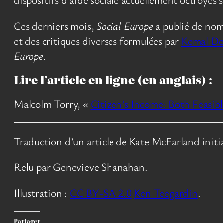
Ces derniers mois,
Social Europe
a publié de nomb
et des critiques diverses formulées par
Kemal De
Europe
.
Lire l’article en ligne (en anglais) :
Malcolm Torry, «
Citizen’s Income: Both Feasib
Traduction d’un article de Kate McFarland initi
Relu par Genevieve Shanahan.
Illustration :
CC BY-SA 2.0
Ken Teegardin
.
Partager