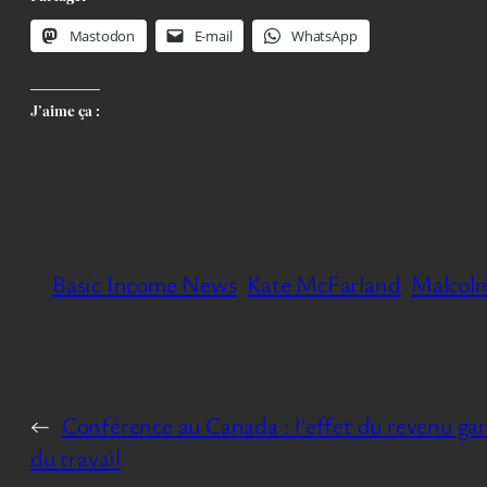
Mastodon
E-mail
WhatsApp
J’aime ça :
Basic Income News
Kate McFarland
Malcolm
←
Conférence au Canada : l’effet du revenu gar
du travail