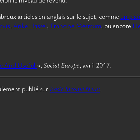
reux articles en anglais sur le sujet, comme
un pla
rvis
,
Anke Hassel
,
Francine Mestrum
, ou encore
He
le And Useful
»,
Social Europe
, avril 2017.
alement publié sur
Basic Income News
.