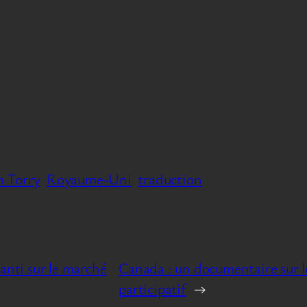
 Torry
Royaume-Uni
traduction
anti sur le marché
Canada : un documentaire sur l
participatif
→