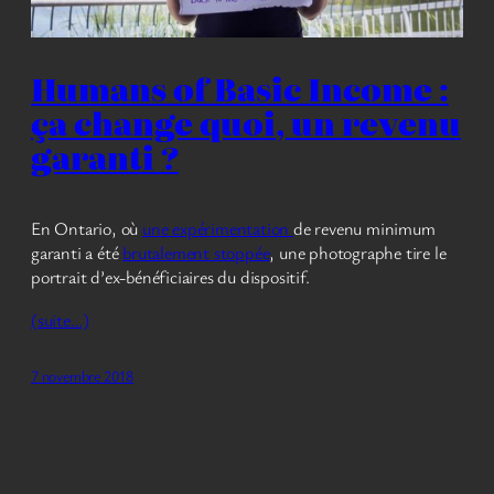
Humans of Basic Income :
ça change quoi, un revenu
garanti ?
En Ontario, où
une expérimentation
de revenu minimum
garanti a été
brutalement stoppée
, une photographe tire le
portrait d’ex-bénéficiaires du dispositif.
(suite…)
7 novembre 2018