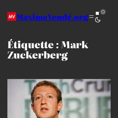
Aller
au
MaximeVendé.org
contenu
Étiquette :
Mark
Zuckerberg