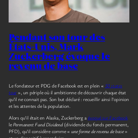
Pendant son tour des
États-Unis, Mark
Zuckerberg évoque le
revenu de base
Le fondateur et PDG de Facebook est en plein «
50 states
tour
», un périple où il ambitionne de découvrir chaque état
qu’il ne connait pas. Son but déclaré : recueillir ainsi l’opinion
et les attentes de la population.
Alors qu’il était en Alaska, Zuckerberg a
évoqué sur Facebook
le
Permanent Fund Dividend
(dividende du fonds permanent,
PFD), qu’il considère comme «
une forme de revenu de base
»
et un dispositif à reproduire :