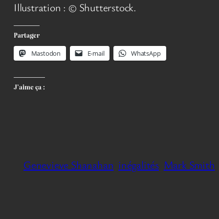
Illustration : © Shutterstock.
Partager
Mastodon
E-mail
WhatsApp
J’aime ça :
Genevieve Shanahan
inégalités
Mark Smith