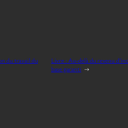
on du travail du
Livre : Au-delà du revenu d’in
base garanti
→