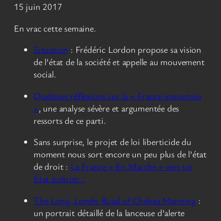
15 juin 2017
En vrac cette semaine.
Situation
: Frédéric Lordon propose sa vision
de l’état de la société et appelle au mouvement
social.
Quelques réflexions sur la « France insoumise
»
, une analyse sévère et argumentée des
ressorts de ce parti.
Sans surprise, le projet de loi liberticide du
moment nous sort encore un peu plus de l’état
de droit :
La France « En Marche » vers un
État policier…
The Long, Lonely Road of Chelsea Manning
:
un portrait détaillé de la lanceuse d’alerte