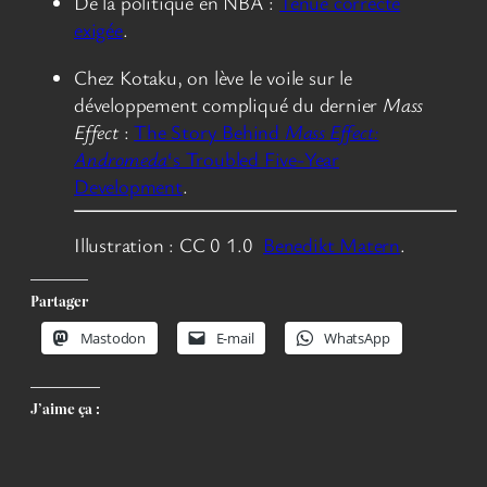
De la politique en NBA :
Tenue correcte
exigée
.
Chez Kotaku, on lève le voile sur le
développement compliqué du dernier
Mass
Effect
:
The Story Behind
Mass Effect:
Andromeda
‘s Troubled Five-Year
Development
.
Illustration : CC 0 1.0
Benedikt Matern
.
Partager
Mastodon
E-mail
WhatsApp
J’aime ça :