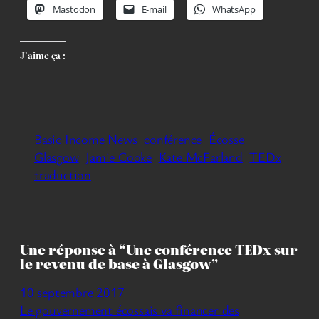
Mastodon
E-mail
WhatsApp
J’aime ça :
Basic Income News
conférence
Écosse
Glasgow
Jamie Cooke
Kate McFarland
TEDx
traduction
Une réponse à “Une conférence TEDx sur
le revenu de base à Glasgow”
10 septembre 2017
Le gouvernement écossais va financer des