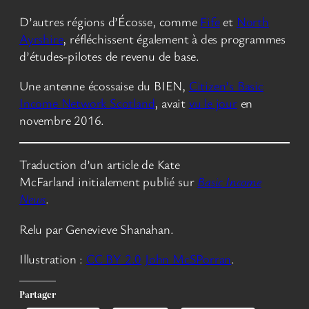
D’autres régions d’Écosse, comme
Fife
et
North
Ayrshire
, réfléchissent également à des programmes
d’études-pilotes de revenu de base.
Une antenne écossaise du BIEN,
Citizen’s Basic
Income Network Scotland
, avait
vu le jour
en
novembre 2016.
Traduction d’un article de Kate
McFarland initialement publié sur
Basic Income
News
.
Relu par Genevieve Shanahan.
Illustration :
CC BY 2.0
John McSPorran
.
Partager