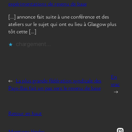
expérimentations de revenu de base
[…] annonce fait suite à une conférence et des
ateliers sur le sujet qui ont eu lieu à Glasgow plus
tôt cette […]
chargement…
En
←
La plus grande fédération syndicale des
vrac
Pays-Bas fait un pas vers le revenu de base
→
Retour en haut
Mast
Mentions légales