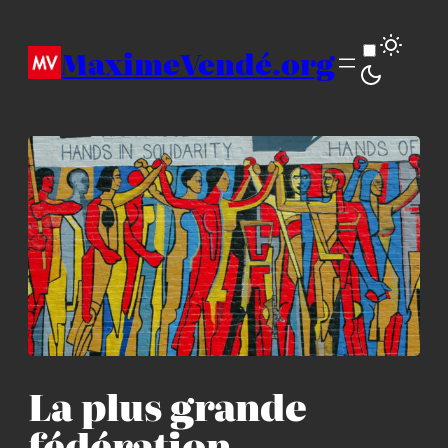
Aller
au
MaximeVendé.org
contenu
La plus grande
fédération