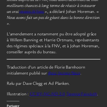
meilleures chances à long terme de réussir à instaurer
un vrai
revenu de base
»
, a déclaré Johan Horeman.
«
Nous avons fait un pas de géant dans la bonne direction
».
L’amendement a notamment pu être adopté grâce
à Willem Banning et Harrie Ortmans, représentants
des régimes spéciaux à la FNV, et à Johan Horeman,
conseiller auprès du bureau.
Traduction d’un article de Florie Barnhoorn
initialement publié sur
Basic Income News
.
Relu par Dave Clegg et Ad Planken.
Illustration :
CC BY-NC-ND 2.0
Terence Faircloth
.
Partager