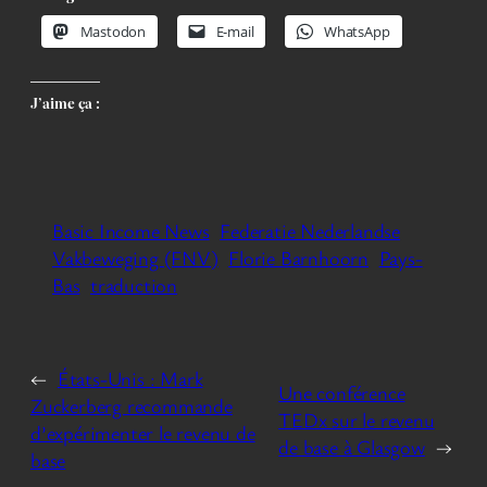
Mastodon
E-mail
WhatsApp
J’aime ça :
Basic Income News
Federatie Nederlandse
Vakbeweging (FNV)
Florie Barnhoorn
Pays-
Bas
traduction
←
États-Unis : Mark
Une conférence
Zuckerberg recommande
TEDx sur le revenu
d’expérimenter le revenu de
de base à Glasgow
→
base