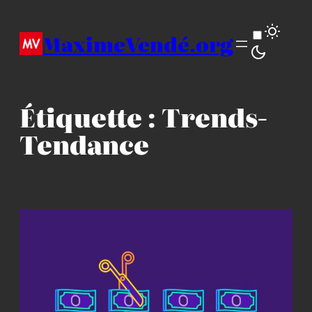
Aller
au
MaximeVendé.org
contenu
Étiquette :
Trends-
Tendance