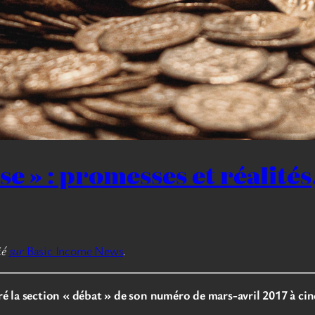
e » : promesses et réalités
ié
sur
Basic Income News
.
é la section « débat » de son numéro de mars-avril 2017 à cinq 