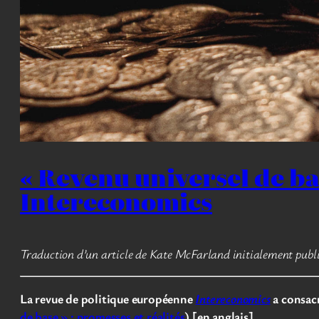
« Revenu universel de bas
Intereconomics
Traduction d’un article de Kate McFarland initialement publ
La revue de politique européenne
Intereconomics
a consacr
de base » : promesses et réalités
) [en anglais].