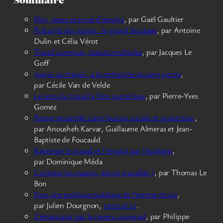
Moi, jeune et privé d’emploi
, par Gaël Gaultier
Précarité des jeunes : le grand bizutage
, par Antoine
Dulin et Célia Vérot
Travail commun, statuts multiples
, par Jacques Le
Goff
Jeunes au travail : à la recherche du sens perdu
,
par Cécile Van de Velde
Le sens du travail à l’ère numérique
, par Pierre-Yves
Gomez
Penser ensemble contribution sociale et protection
,
par Anousheh Karvar, Guillaume Almeras et Jean-
Baptiste de Foucauld
Repenser le travail et l’emploi par l’écologie
,
par Dominique Méda
Compter les nuages, est-ce travailler ?
, par Thomas Le
Bon
Pour une politique publique de l’estime de soi
,
par Julien Dourgnon,
recensé ici
.
S’émanciper par le revenu universel
, par Philippe