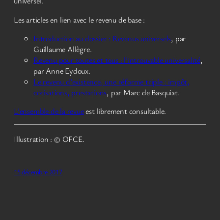
universel.
Les articles en lien avec le revenu de base :
Introduction au dossier : Revenus universels
, par
Guillaume Allègre.
Revenu pour toutes et tous : l’introuvable universalité
,
par Anne Eydoux.
Le revenu d’existence, une réforme triple : impôt,
cotisations, prestations
, par Marc de Basquiat.
L’ensemble de la revue
est librement consultable.
Illustration : © OFCE.
15 décembre 2017