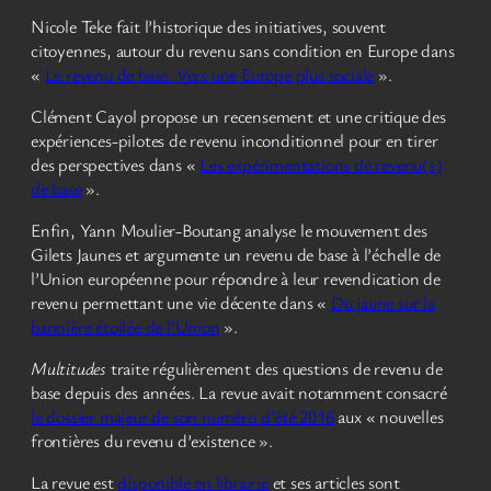
Nicole Teke fait l’historique des initiatives, souvent
citoyennes, autour du revenu sans condition en Europe dans
«
Le revenu de base. Vers une Europe plus sociale
».
Clément Cayol propose un recensement et une critique des
expériences-pilotes de revenu inconditionnel pour en tirer
des perspectives dans «
Les expérimentations de revenu(s)
de base
».
Enfin, Yann Moulier-Boutang analyse le mouvement des
Gilets Jaunes et argumente un revenu de base à l’échelle de
l’Union européenne pour répondre à leur revendication de
revenu permettant une vie décente dans «
Du jaune sur la
bannière étoilée de l’Union
».
Multitudes
traite régulièrement des questions de revenu de
base depuis des années. La revue avait notamment consacré
le dossier majeur de son numéro d’été 2016
aux « nouvelles
frontières du revenu d’existence ».
La revue est
disponible en librairie
et ses articles sont