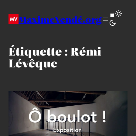
Aller
au
MaximeVendé.org
contenu
Étiquette :
Rémi
Lévêque