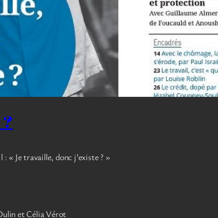
 ?
 « Je travaille, donc j’existe ? »
Dulin et Célia Vérot