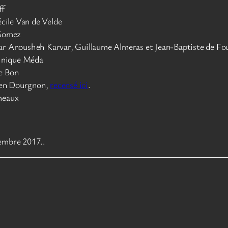
ff
écile Van de Velde
 Gomez
par Anousheh Karvar, Guillaume Almeras et Jean-Baptiste de Fo
inique Méda
e Bon
lien Dourgnon,
recensé ici
.
meaux
embre 2017..