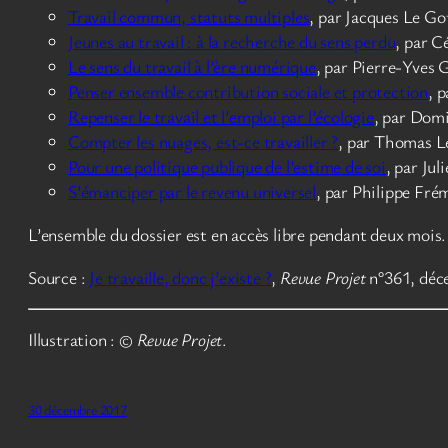
Travail commun, statuts multiples
, par Jacques Le Go
Jeunes au travail : à la recherche du sens perdu
, par C
Le sens du travail à l’ère numérique
, par Pierre-Yves
Penser ensemble contribution sociale et protection
, 
Repenser le travail et l’emploi par l’écologie
, par Dom
Compter les nuages, est-ce travailler ?
, par Thomas L
Pour une politique publique de l’estime de soi
, par Ju
S’émanciper par le revenu universel
, par Philippe Fré
L’ensemble du dossier est en accès libre pendant deux mois.
Source :
Je travaille, donc j’existe ?
,
Revue Projet
n°361, déc
Illustration : ©
Revue Projet
.
30 décembre 2017