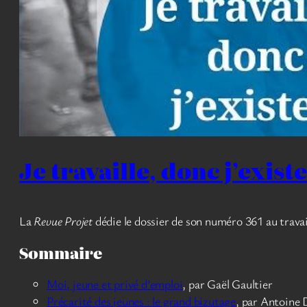
Je travaille, donc j’existe
La
Revue Projet
dédie le dossier de son numéro 361 au travail :
Sommaire
Moi, jeune et privé d’emploi
, par Gaël Gaultier
Précarité des jeunes : le grand bizutage
, par Antoine 