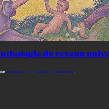
 anthologie du revenu univ
tour
Inconditionnel : anthologie du revenu universel
.