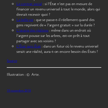
Le contrat social
: si l’État n’est pas en mesure de
financer un revenu universel à tout le monde, alors qui
devrait recevoir quoi ?
La belle vie
: que se passe-t-il réellement quand des
gens reçoivent de « l’argent gratuit » sur la durée ?
L’utopie des réalistes
: même dans un endroit où
l’argent pousse sur les arbres, est-on prêt à tout
partager avec ses voisins ?
L’État sans État
: dans un futur où le revenu universel
serait une réalité, aura-t-on encore besoin des États ?
Source
Illustration : © Arte.
19 novembre 2018