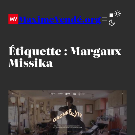
Aller
au
MaximeVendé.org
contenu
Étiquette :
Margaux
Missika