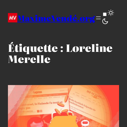
Aller
au
MaximeVendé.org
contenu
Étiquette :
Loreline
Merelle