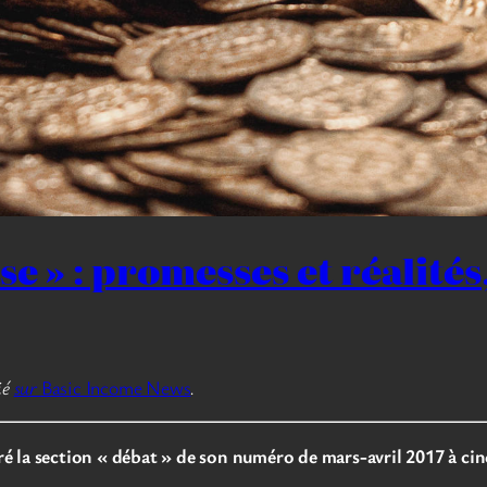
e » : promesses et réalités
ié
sur
Basic Income News
.
é la section « débat » de son numéro de mars-avril 2017 à cinq 