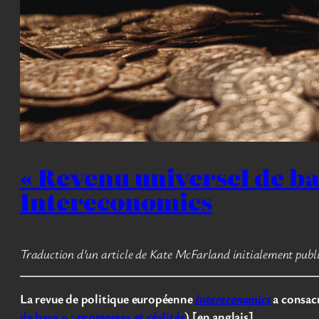
« Revenu universel de bas
Intereconomics
Traduction d’un article de Kate McFarland initialement publ
La revue de politique européenne
Intereconomics
a consacr
de base » : promesses et réalités
) [en anglais].