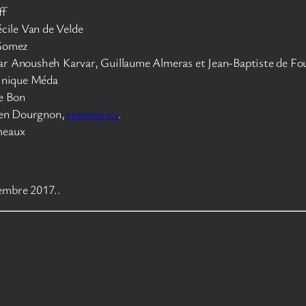
ff
écile Van de Velde
 Gomez
par Anousheh Karvar, Guillaume Almeras et Jean-Baptiste de Fo
inique Méda
e Bon
lien Dourgnon,
recensé ici
.
meaux
embre 2017..