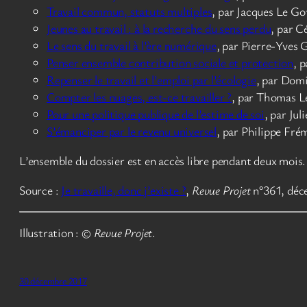
Travail commun, statuts multiples
, par Jacques Le Go
Jeunes au travail : à la recherche du sens perdu
, par C
Le sens du travail à l’ère numérique
, par Pierre-Yves
Penser ensemble contribution sociale et protection
, 
Repenser le travail et l’emploi par l’écologie
, par Dom
Compter les nuages, est-ce travailler ?
, par Thomas L
Pour une politique publique de l’estime de soi
, par Ju
S’émanciper par le revenu universel
, par Philippe Fré
L’ensemble du dossier est en accès libre pendant deux mois.
Source :
Je travaille, donc j’existe ?
,
Revue Projet
n°361, déc
Illustration : ©
Revue Projet
.
30 décembre 2017