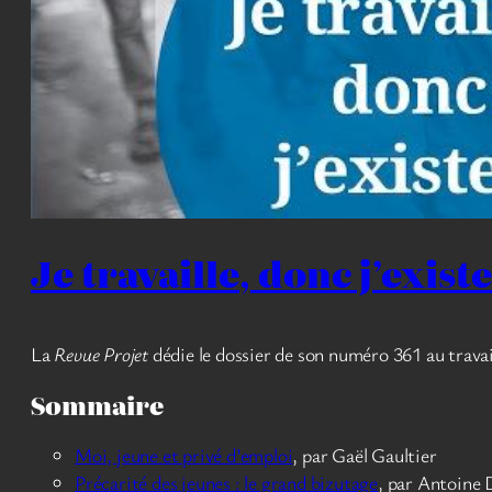
Je travaille, donc j’existe
La
Revue Projet
dédie le dossier de son numéro 361 au travail :
Sommaire
Moi, jeune et privé d’emploi
, par Gaël Gaultier
Précarité des jeunes : le grand bizutage
, par Antoine 