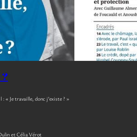
 ?
 « Je travaille, donc j’existe ? »
Dulin et Célia Vérot