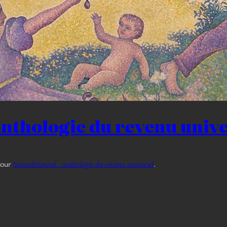
 anthologie du revenu univ
tour
Inconditionnel : anthologie du revenu universel
.