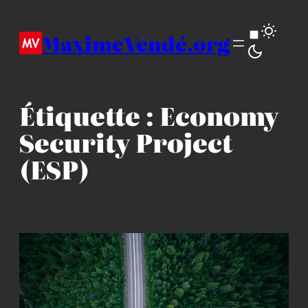
Aller
au
MaximeVendé.org
contenu
Étiquette :
Economy
Security Project
(ESP)