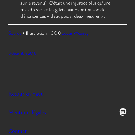
sur le revenu). C’était une injustice plus qu’une
maladresse, et les gilets jaunes ont raison de
dénoncer ces « deux poids, deux mesures ».
Source
• Illustration : CC 0
Lucas Wesney
.
3 décembre 2018
Retour en haut
Mast
Mentions légales
Contact