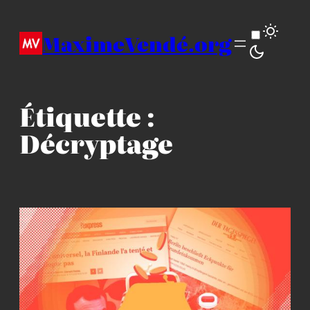
Aller
au
MaximeVendé.org
contenu
Étiquette :
Décryptage