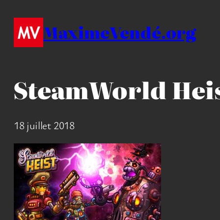
Aller
au
MaximeVendé.org
contenu
SteamWorld Hei
18 juillet 2018