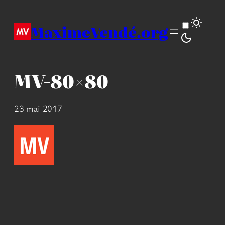
Aller
au
MaximeVendé.org
contenu
MV-80×80
23 mai 2017