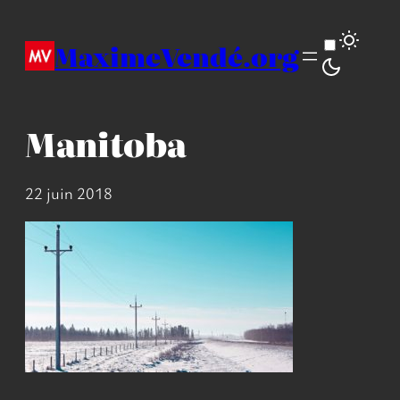
Aller
au
MaximeVendé.org
contenu
Manitoba
22 juin 2018