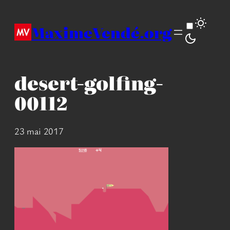
Aller
au
MaximeVendé.org
contenu
desert-golfing-
00112
23 mai 2017