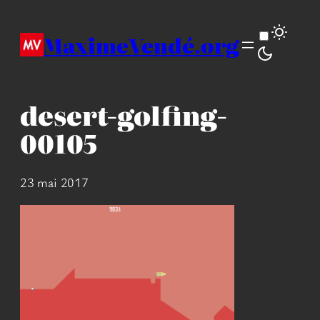
Aller
au
MaximeVendé.org
contenu
desert-golfing-
00105
23 mai 2017