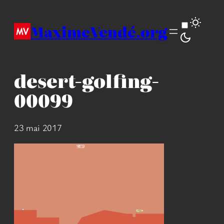
Aller
au
MaximeVendé.org
contenu
desert-golfing-
00099
23 mai 2017