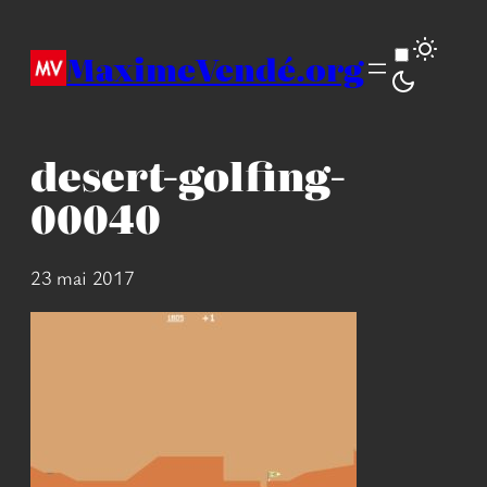
Aller
au
MaximeVendé.org
contenu
desert-golfing-
00040
23 mai 2017