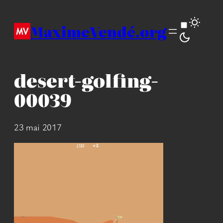
Aller
au
MaximeVendé.org
contenu
desert-golfing-
00039
23 mai 2017