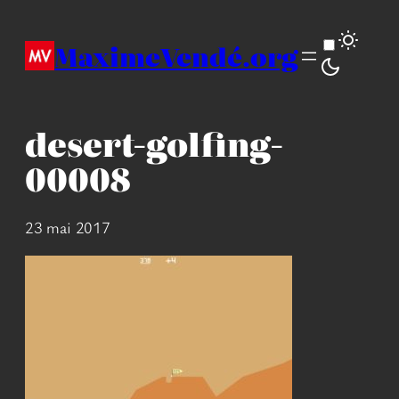
Aller
au
MaximeVendé.org
contenu
desert-golfing-
00008
23 mai 2017