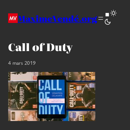
Aller
au
MaximeVendé.org
contenu
Call of Duty
4 mars 2019