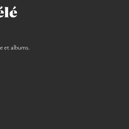
élé
re et albums.