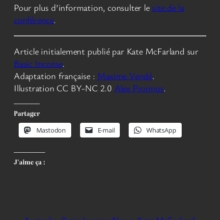
Pour plus d’information, consulter le
site de la
conférence
.
Article initialement publié par Kate McFarland sur
Basic Income
.
Adaptation française :
Maxime Vendé
.
Illustration CC BY-NC 2.0
Alex Proimos
.
Partager
Mastodon
E-mail
WhatsApp
J’aime ça :
Australie
Basic Income News
Kate McFarland