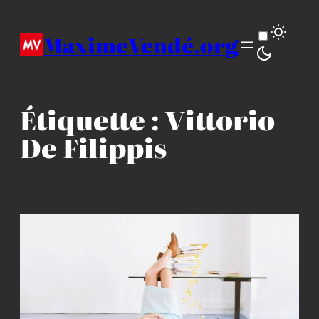
Aller
au
MaximeVendé.org
contenu
Étiquette :
Vittorio
De Filippis