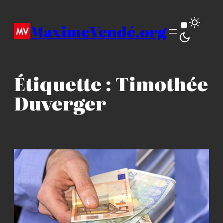
Aller
au
MaximeVendé.org
contenu
Étiquette :
Timothée
Duverger