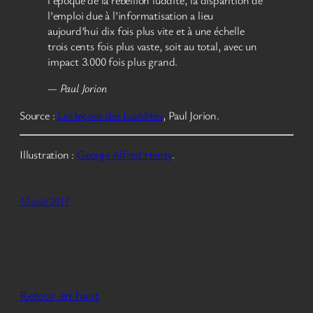
l’époque de la rébellion luddite, la disparition de
l’emploi due à l’informatisation a lieu
aujourd’hui dix fois plus vite et à une échelle
trois cents fois plus vaste, soit au total, avec un
impact 3.000 fois plus grand.
— Paul Jorion
Source :
Les leçons des Luddites
, Paul Jorion.
Illustration :
George Alfred Henty
.
10 août 2017
Retour en haut