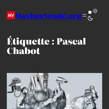
Aller
au
MaximeVendé.org
contenu
Étiquette :
Pascal
Chabot